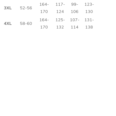
164-
117-
99-
123-
3XL
52-56
170
124
106
130
164-
125-
107-
131-
4XL
58-60
170
132
114
138