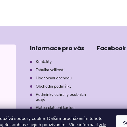
Informace pro vás
Facebook
Kontakty
Tabulka velikostí
Hodnocení obchodu
Obchodní podmínky
Podmínky ochrany osobních
údajů
Platba platební kartou
Záruka AVON
oužívá soubory cookie. Dalším procházením tohoto
S
jete souhlas s jejich používáním.. Více informací
zde
.