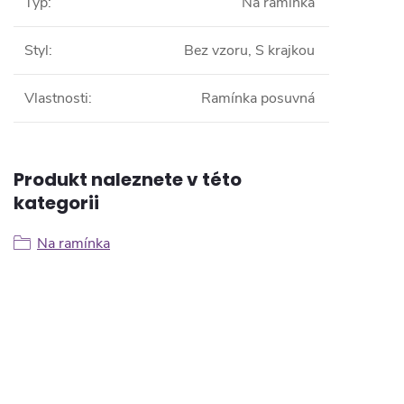
Typ
:
Na ramínka
Styl
:
Bez vzoru, S krajkou
Vlastnosti
:
Ramínka posuvná
Produkt naleznete v této
kategorii
Na ramínka