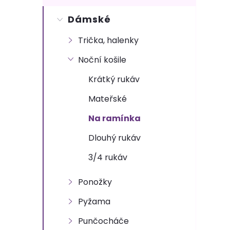
s
Dámské
t
Trička, halenky
r
Noční košile
a
Krátký rukáv
n
Mateřské
Na ramínka
n
Dlouhý rukáv
í
3/4 rukáv
p
Ponožky
a
Pyžama
Punčocháče