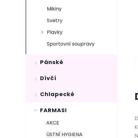
Mikiny
Svetry
Plavky
Sportovní soupravy
Pánské
Dívčí
Chlapecké
FARMASI
D
AKCE
K
ÚSTNÍ HYGIENA
N