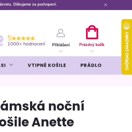
návratu. Děkujeme za pochopení.
ební kartou
Záruka AVON
NÁKUPNÍ
5
KOŠÍK
1000+ hodnocení
Prázdný košík
Přihlášení
SI
VTIPNÉ KOŠILE
PRÁDLO
LIKÉR
ámská noční
ošile Anette