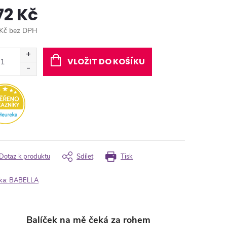
72 Kč
Kč bez DPH
ná
:
VLOŽIT DO KOŠÍKU
Dotaz k produktu
Sdílet
Tisk
ka:
BABELLA
Balíček na mě čeká za rohem