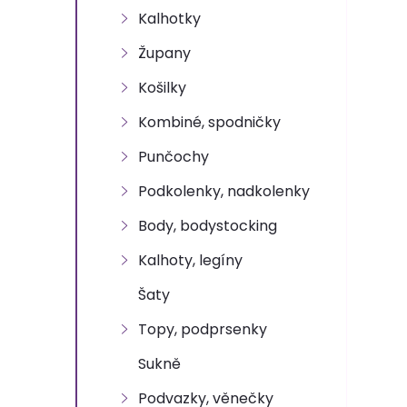
n
Kalhotky
e
Župany
l
Košilky
Kombiné, spodničky
Punčochy
Podkolenky, nadkolenky
Body, bodystocking
Kalhoty, legíny
Šaty
Topy, podprsenky
Sukně
Podvazky, věnečky