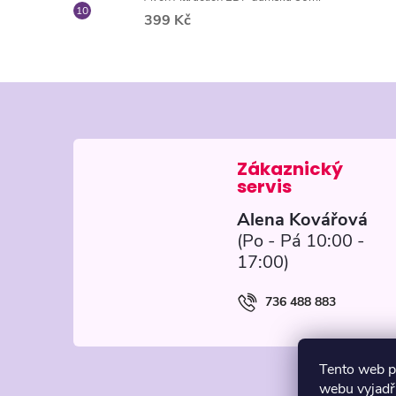
399 Kč
Z
á
p
Alena Kovářová
a
t
736 488 883
í
Tento web p
webu vyjadřu