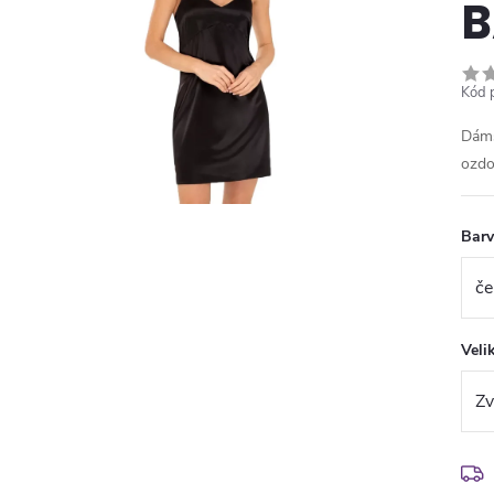
B
Kód 
Dáms
ozdo
Bar
Veli