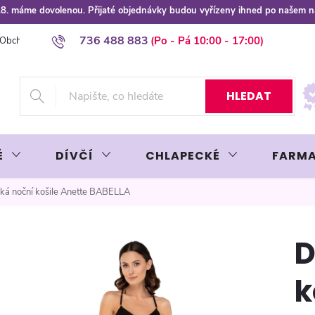
 8.8. máme dovolenou. Přijaté objednávky budou vyřízeny ihned po našem 
736 488 883
Obchodní podmínky
Podmínky ochrany osobních údajů
Platba plat
HLEDAT
É
DÍVČÍ
CHLAPECKÉ
FARMA
á noční košile Anette BABELLA
D
k