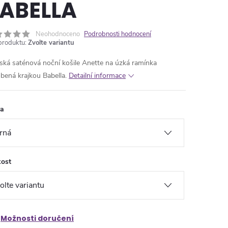
ABELLA
Neohodnoceno
Podrobnosti hodnocení
produktu:
Zvolte variantu
ká saténová noční košile Anette na úzká ramínka
bená krajkou Babella.
Detailní informace
va
kost
Možnosti doručení