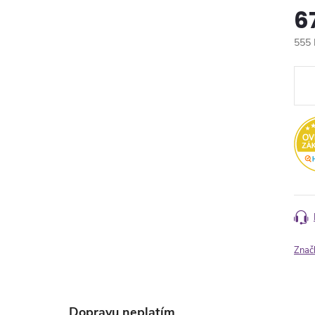
6
555 
Měr
cena
Znač
Dopravu neplatím