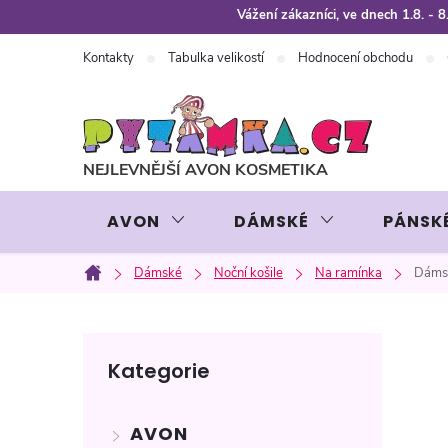
Přejít
Vážení zákazníci, ve dnech 1.8. -
na
Kontakty
Tabulka velikostí
Hodnocení obchodu
obsah
AVON
DÁMSKÉ
PÁNSK
Dámské
Noční košile
Na ramínka
Dámsk
Domů
P
Přeskočit
Kategorie
kategorie
o
AVON