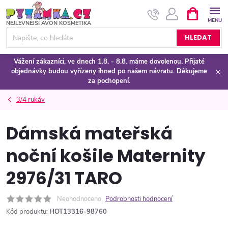
Přejít
NÁKUPNÍ
KOŠÍK
na
obsah
HLEDAT
Vážení zákazníci, ve dnech 1.8. - 8.8. máme dovolenou. Přijaté
objednávky budou vyřízeny ihned po našem návratu. Děkujeme
za pochopení.
3/4 rukáv
Dámská mateřská
noční košile Maternity
2976/31 TARO
Neohodnoceno
Podrobnosti hodnocení
Kód produktu:
HOT13316-98760