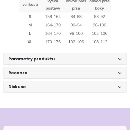
výška
obvod přes
obvod přes
velikosti
postavy
prsa
boky
S
158-164
84-88
88-92
M
164-170
90-94
96-100
L
164-170
96-100
102-106
XL
170-176
102-106
108-112
Parametry produktu
Recenze
Diskuse
Z
á