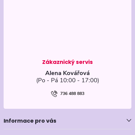
p
a
t
í
Alena Kovářová
736 488 883
Informace pro vás