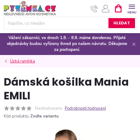
Přejít
NÁKUPNÍ
KOŠÍK
na
obsah
HLEDAT
Vážení zákazníci, ve dnech 1.8. - 8.8. máme dovolenou. Přijaté
objednávky budou vyřízeny ihned po našem návratu. Děkujeme
za pochopení.
Úzká ramínka
Dámská košilka Mania
EMILI
Neohodnoceno
Podrobnosti hodnocení
Kód produktu:
Zvolte variantu