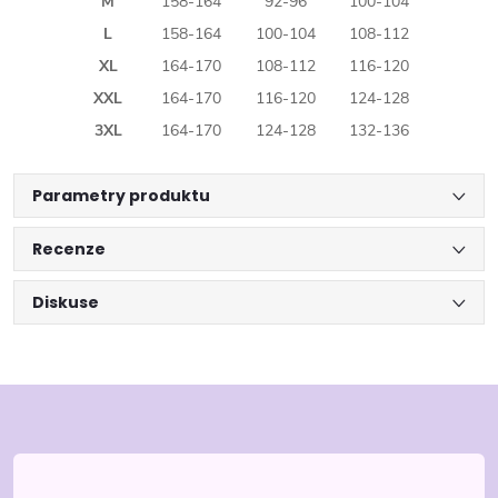
M
158-164
92-96
100-104
L
158-164
100-104
108-112
XL
164-170
108-112
116-120
XXL
164-170
116-120
124-128
3XL
164-170
124-128
132-136
Parametry produktu
Recenze
Diskuse
Z
á