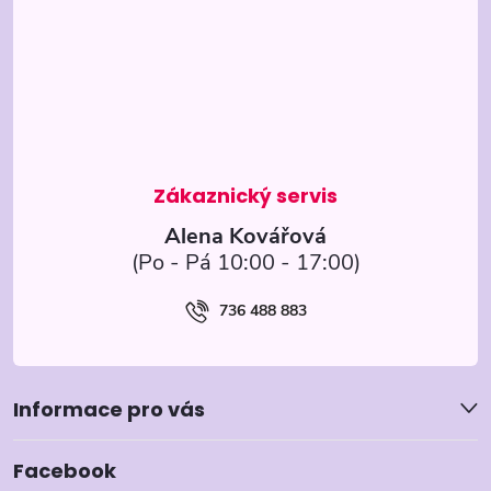
p
a
t
í
Alena Kovářová
736 488 883
Informace pro vás
Facebook