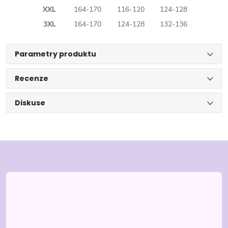
XXL
164-170
116-120
124-128
3XL
164-170
124-128
132-136
Parametry produktu
Recenze
Diskuse
Z
á
p