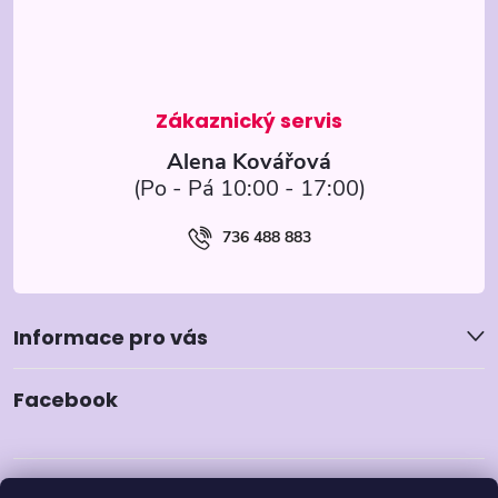
a
t
í
Alena Kovářová
736 488 883
Informace pro vás
Facebook