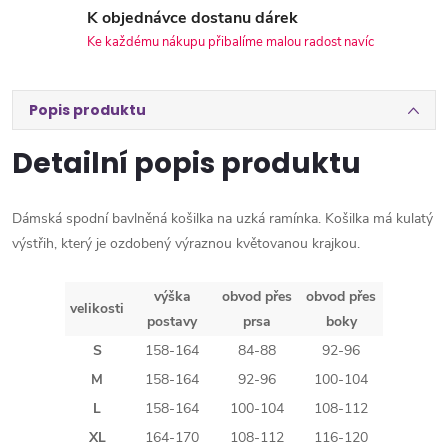
K objednávce dostanu dárek
Ke každému nákupu přibalíme malou radost navíc
Popis produktu
Detailní popis produktu
Dámská spodní bavlněná košilka na uzká ramínka. Košilka má kulatý
výstřih, který je ozdobený výraznou květovanou krajkou.
výška
obvod přes
obvod přes
velikosti
postavy
prsa
boky
S
158-164
84-88
92-96
M
158-164
92-96
100-104
L
158-164
100-104
108-112
XL
164-170
108-112
116-120