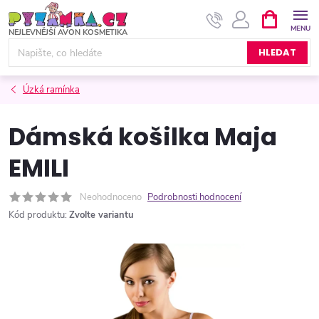
Přejít
NÁKUPNÍ
KOŠÍK
na
obsah
HLEDAT
Úzká ramínka
Dámská košilka Maja
EMILI
Neohodnoceno
Podrobnosti hodnocení
Kód produktu:
Zvolte variantu