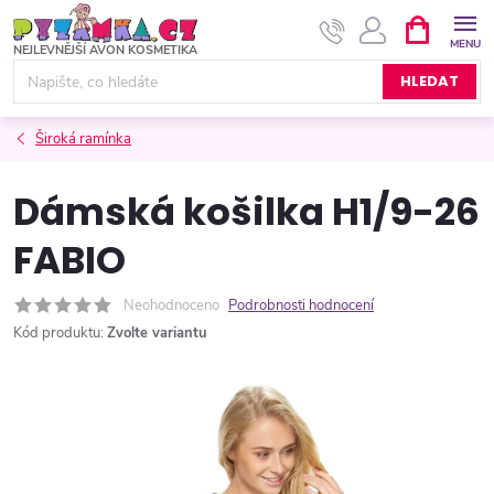
Přejít
NÁKUPNÍ
KOŠÍK
na
obsah
HLEDAT
Široká ramínka
Dámská košilka H1/9-26
FABIO
Neohodnoceno
Podrobnosti hodnocení
Kód produktu:
Zvolte variantu