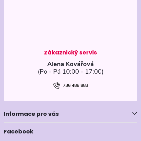
p
a
t
í
Alena Kovářová
736 488 883
Informace pro vás
Facebook