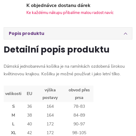
K objednávce dostanu dárek
Ke každému nákupu přibalíme malou radost navíc
Popis produktu
Detailní popis produktu
Dámská jednobarevná košilka je na ramínkách ozdobená širokou
květinovou krajkou. Košilku je možné používat i jako letní tílko.
výška
obvod přes
velikosti
EU
postavy
prsa
S
36
164
78-83
M
38
164
84-89
L
40
172
90-97
XL
42
172
98-105