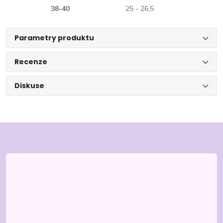
38-40
25 - 26,5
Parametry produktu
Recenze
Diskuse
Z
á
p
a