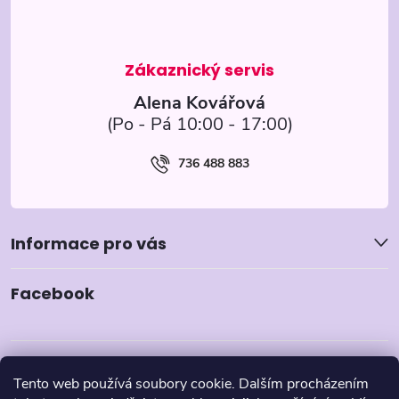
t
í
Alena Kovářová
736 488 883
Informace pro vás
Facebook
Tento web používá soubory cookie. Dalším procházením