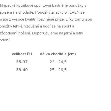
hlapecké kotníkové sportovní bavlněné ponožky s
ápisem na chodidle. Ponožky značky STEVEN se
yrábí z vysoce kvalitní bavlněné příze. Díky tomu jsou
onožky lehké, vzdušné a hodí se na sport a
aždodenní nošení. Doporučujeme na jarní a letní
bdobí.
velikost EU
délka chodidla (cm)
35-37
23 - 24,5
38-40
25 - 26,5