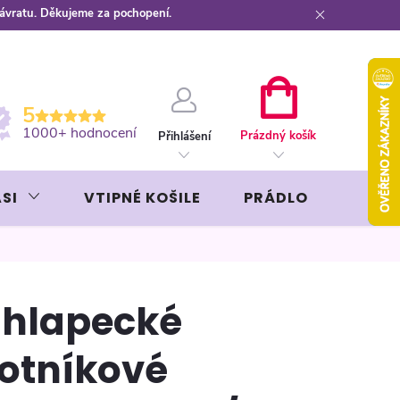
návratu. Děkujeme za pochopení.
ební kartou
Záruka AVON
NÁKUPNÍ
5
KOŠÍK
1000+ hodnocení
Prázdný košík
Přihlášení
SI
VTIPNÉ KOŠILE
PRÁDLO
LIKÉR
hlapecké
otníkové