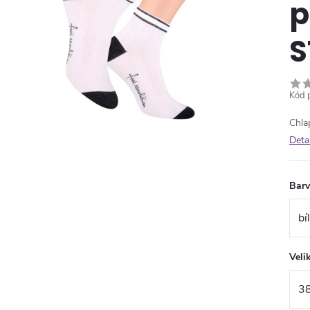
p
S
Kód 
Chla
Deta
Bar
Veli