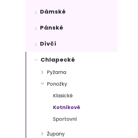
s
Dámské
t
Pánské
r
Dívčí
a
n
Chlapecké
Pyžama
n
Ponožky
í
Klasické
p
Kotníkové
Sportovní
a
Župany