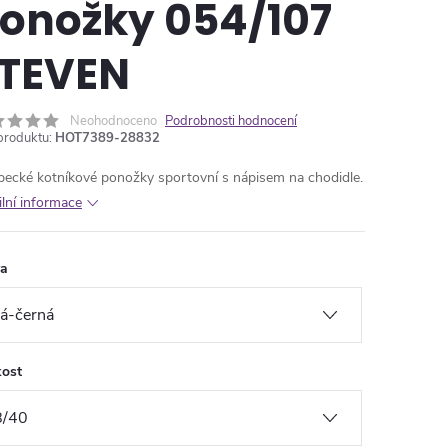
onožky 054/107
TEVEN
Neohodnoceno
Podrobnosti hodnocení
produktu:
HOT7389-28832
pecké kotníkové ponožky sportovní s nápisem na chodidle.
ilní informace
va
kost