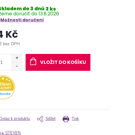
Skladem do 3 dnů
3 ks
13.8.2026
Možnosti doručení
4 Kč
č bez DPH
ná
:
VLOŽIT DO KOŠÍKU
Dotaz k produktu
Sdílet
Tisk
ka:
STEVEN