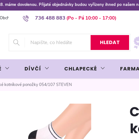
 8.8. máme dovolenou. Přijaté objednávky budou vyřízeny ihned po našem 
736 488 883
Obchodní podmínky
Podmínky ochrany osobních údajů
Platba plat
HLEDAT
É
DÍVČÍ
CHLAPECKÉ
FARMA
ké kotníkové ponožky 054/107 STEVEN
C
k