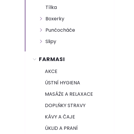
n
Tílka
e
Boxerky
l
Punčocháče
Slipy
FARMASI
AKCE
ÚSTNÍ HYGIENA
MASÁŽE A RELAXACE
DOPLŇKY STRAVY
KÁVY A ČAJE
ÚKLID A PRANÍ