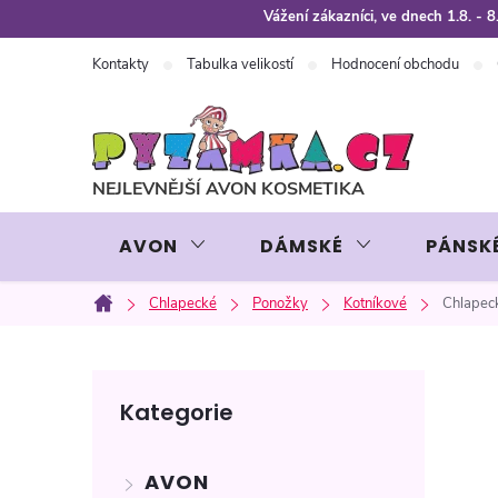
Přejít
Vážení zákazníci, ve dnech 1.8. -
na
Kontakty
Tabulka velikostí
Hodnocení obchodu
obsah
AVON
DÁMSKÉ
PÁNSK
Chlapecké
Ponožky
Kotníkové
Chlapec
Domů
P
Přeskočit
Kategorie
kategorie
o
AVON