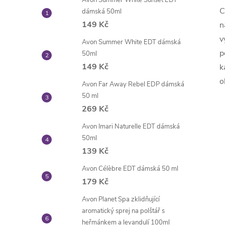
Avon Summer White Sunset EDT
C
dámská 50ml
149 Kč
n
v
Avon Summer White EDT dámská
p
50ml
149 Kč
k
o
Avon Far Away Rebel EDP dámská
50 ml
269 Kč
Avon Imari Naturelle EDT dámská
50ml
139 Kč
Avon Célèbre EDT dámská 50 ml
179 Kč
Avon Planet Spa zklidňující
aromatický sprej na polštář s
heřmánkem a levandulí 100ml