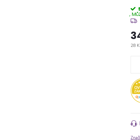
3
28 K
Měr
cena
Znač