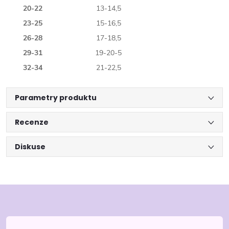
20-22
13-14,5
23-25
15-16,5
26-28
17-18,5
29-31
19-20-5
32-34
21-22,5
Parametry produktu
Recenze
Diskuse
Z
á