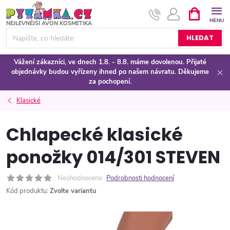
Přejít
NÁKUPNÍ
KOŠÍK
na
obsah
HLEDAT
Vážení zákazníci, ve dnech 1.8. - 8.8. máme dovolenou. Přijaté
objednávky budou vyřízeny ihned po našem návratu. Děkujeme
za pochopení.
Klasické
Chlapecké klasické
ponožky 014/301 STEVEN
Neohodnoceno
Podrobnosti hodnocení
Kód produktu:
Zvolte variantu