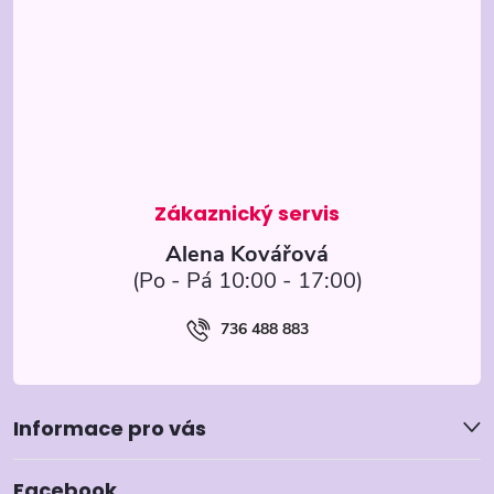
p
a
t
í
Alena Kovářová
736 488 883
Informace pro vás
Facebook