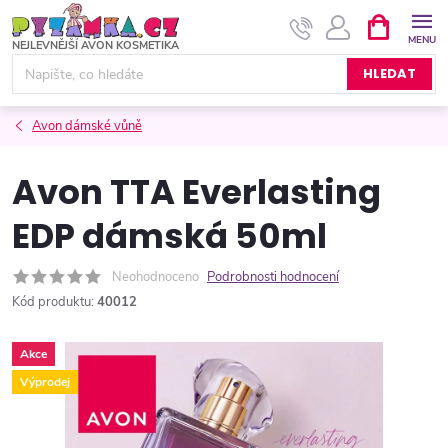
Přejít
NÁKUPNÍ
KOŠÍK
na
obsah
HLEDAT
Avon dámské vůně
Avon TTA Everlasting
EDP dámská 50ml
Neohodnoceno
Podrobnosti hodnocení
Kód produktu:
40012
Akce
Výprodej