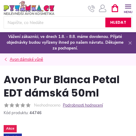
Přejít
NÁKUPNÍ
KOŠÍK
na
obsah
HLEDAT
Vážení zákazníci, ve dnech 1.8. - 8.8. máme dovolenou. Přijaté
objednávky budou vyřízeny ihned po našem návratu. Děkujeme
za pochopení.
Avon dámské vůně
Avon Pur Blanca Petal
EDT dámská 50ml
Neohodnoceno
Podrobnosti hodnocení
Kód produktu:
44746
Akce