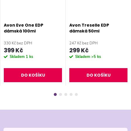
Avon Eve One EDP
Avon Treselle EDP
dámská 100ml
dámská 50ml
330 Kč bez DPH
247 Kč bez DPH
399 Kč
299 Kč
Skladem
1 ks
Skladem
>5 ks
DO KOŠÍKU
DO KOŠÍKU
Z