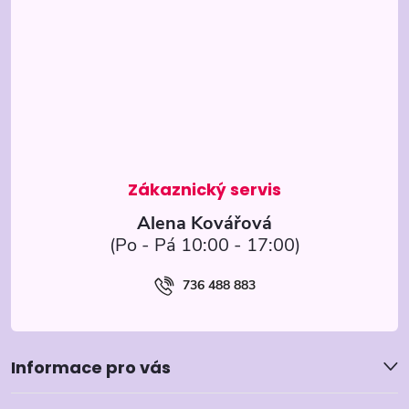
á
p
a
t
í
Alena Kovářová
736 488 883
Informace pro vás