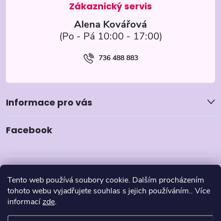
í
Alena Kovářová
736 488 883
Informace pro vás
Facebook
Tento web používá soubory cookie. Dalším procházením
tohoto webu vyjadřujete souhlas s jejich používáním.. Více
informací
zde
.