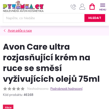
Přejít
NÁKUPNÍ
KOŠÍK
na
obsah
HLEDAT
Avon péče o ruce
Avon Care ultra
rozjasňující krém na
ruce se směsí
vyživujících olejů 75ml
Neohodnoceno
Podrobnosti hodnocení
Kód produktu:
46168
Akce